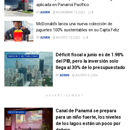
aplicada en Panamá Pacífico
BY
ADMIN
NOVIEMBRE 16, 2022
0
McDonald’s lanza una nueva colección de
juguetes 100% sustentables en su Cajita Feliz
BY
ADMIN
AGOSTO 10, 2022
0
Déficit fiscal a junio es de 1.98%
BANCA Y ACTUALIDAD
del PIB, pero la inversión solo
llega al 30% de lo presupuestado
BY
ADMIN
AGOSTO 5, 2026
ADVERTISEMENT
Canal de Panamá se prepara
DESTACADO
para un niño fuerte, los niveles
de los lagos están un poco por
debajo