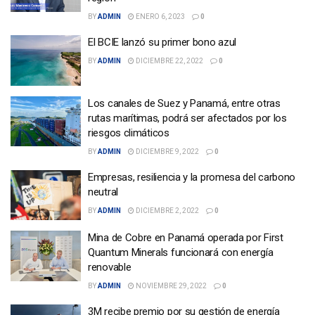
BY
ADMIN
ENERO 6, 2023
0
El BCIE lanzó su primer bono azul
BY
ADMIN
DICIEMBRE 22, 2022
0
Los canales de Suez y Panamá, entre otras
rutas marítimas, podrá ser afectados por los
riesgos climáticos
BY
ADMIN
DICIEMBRE 9, 2022
0
Empresas, resiliencia y la promesa del carbono
neutral
BY
ADMIN
DICIEMBRE 2, 2022
0
Mina de Cobre en Panamá operada por First
Quantum Minerals funcionará con energía
renovable
BY
ADMIN
NOVIEMBRE 29, 2022
0
3M recibe premio por su gestión de energía