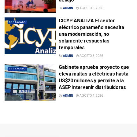
BY
ADMIN
AGOSTO 5, 2026
CICYP ANALIZA El sector
DESTACADO
eléctrico panameño necesita
una modernización, no
solamente respuestas
temporales
BY
ADMIN
AGOSTO 5, 2026
Gabinete aprueba proyecto que
DESTACADO
eleva multas a eléctricas hasta
US$20 millones y permite a la
ASEP intervenir distribuidoras
BY
ADMIN
AGOSTO 4, 2026