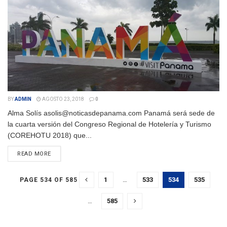
BY
ADMIN
AGOSTO 23, 2018
0
Alma Solís asolis@noticasdepanama.com Panamá será sede de
la cuarta versión del Congreso Regional de Hotelería y Turismo
(COREHOTU 2018) que...
DETAILS
READ MORE
1
…
533
534
535
PAGE 534 OF 585
…
585