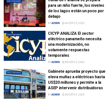
DESTACADO
para un niño fuerte, los niveles
de los lagos están un poco por
debajo
BY
ADMIN
AGOSTO 5, 2026
CICYP ANALIZA El sector
DESTACADO
eléctrico panameño necesita
una modernización, no
solamente respuestas
temporales
BY
ADMIN
AGOSTO 5, 2026
Gabinete aprueba proyecto que
DESTACADO
eleva multas a eléctricas hasta
US$20 millones y permite a la
ASEP intervenir distribuidoras
BY
ADMIN
AGOSTO 4, 2026